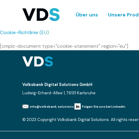
Skip
Über uns
Unsere Prod
to
content
Cookie-Richtlinie (EU)
[cmplz-document type="cookie-statement" region="eu"]
Volksbank Digital Solutions GmbH
Ludwig-Erhard-Allee 1, 76131 Karlsruhe
info@volksbank.solutions
Folgen Sie uns bei LinkedIn
© 2023 Copyright Volksbank Digital Solutions. All rights rese